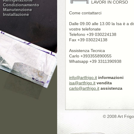
Refrigerazione
LAVORI IN CORSO
Condizionamento
Manutenzione
Come contattarci
Installazione
Dalle 09.00 alle 13.00 la Isa è a d
vostre telefonate
Telefono +39 030224138
Fax +39 030224138
Assistenza Tecnica
Carlo +393355890055
Whatsapp +39 3311390938
info@artfrigo.it
informazioni
isa@artfrigo.it
vendita
carlo@artfrigo.it
assistenza
© 2008 Art Frig